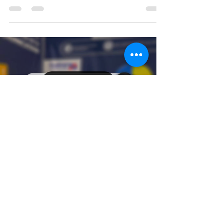
chemin de votre...
Load video
Cindy FERBLANTIER
31 déc. 2023
1 min de lecture
Notre rétrospective de 2023
Nous sommes plus que ravies de partager avec vous nos