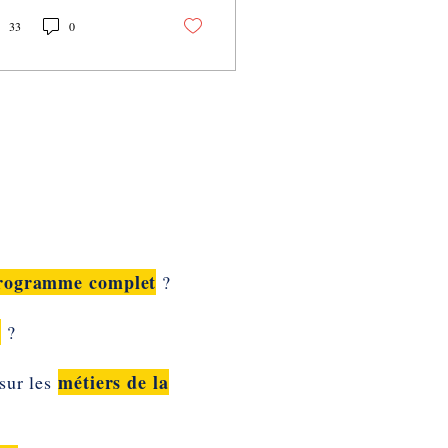
 nous...
33
0
rogramme complet
?
n
?
métiers de la
sur les