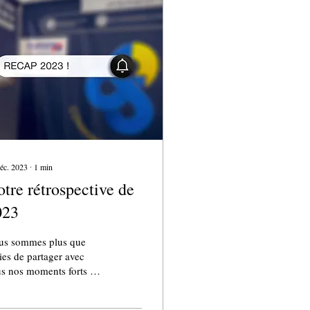
éc. 2023
∙
1
min
tre rétrospective de
023
us sommes plus que
ies de partager avec
s nos moments forts de
te année écoulée. C'est
s un esprit de partage