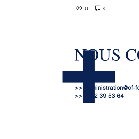
dans la qualité des...
11
0
NOUS 
>>
administration@cf-f
>> 0262 39 53 64