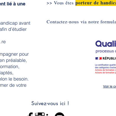
porteur de handic
>> Vous êtes
t lié à une
Contactez-nous via notre formula
 handicap avant
afin d’étudier
.re
mpagner pour
en préalable,
formation,
POLITIQUE DE CONFIDENTIALITE
CONDITIONS D'UTILISAT
daptés,
lon le besoin.
rmer de votre
Voir le c
Suivez-vous ici !