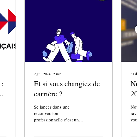
2 juil. 2024
∙
2
min
31 d
 :
Et si vous changiez de
No
s
carrière ?
2
Se lancer dans une
No
reconversion
rav
professionnelle c’est un
vou
élan d’acquisition de
cet
nouvelles compétences sur
dan