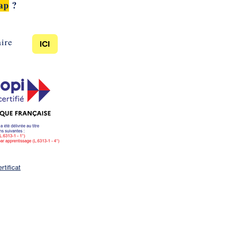
ap
?
ire
ICI
ION
ertificat