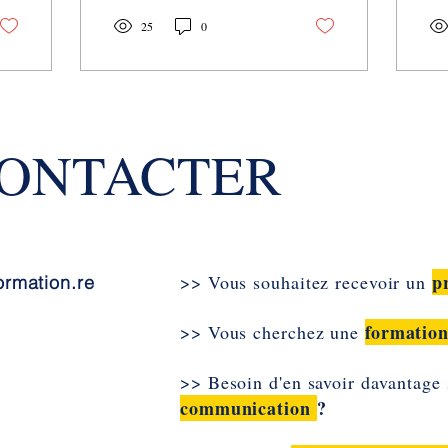
le chemin de votre...
que
25
0
Voir plus
CONTACTER
p
>> Vous souhaitez recevoir un
ormation.re
formatio
>> Vous cherchez une
>> Besoin d'en savoir davantage 
communication
?