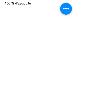
100 %
d'assiduité
NOUS
CONTACTER
>>
administration@cf-
formation.re
>>
0262 39 53 64
Besoin d’un aménagement lié à
une situation de handicap ?
Contactez notre référent handicap